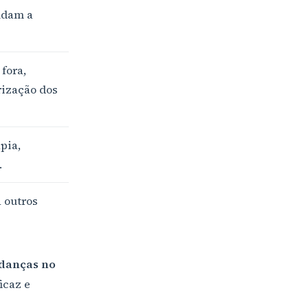
udam a
fora,
rização dos
pia,
.
 outros
danças no
icaz e