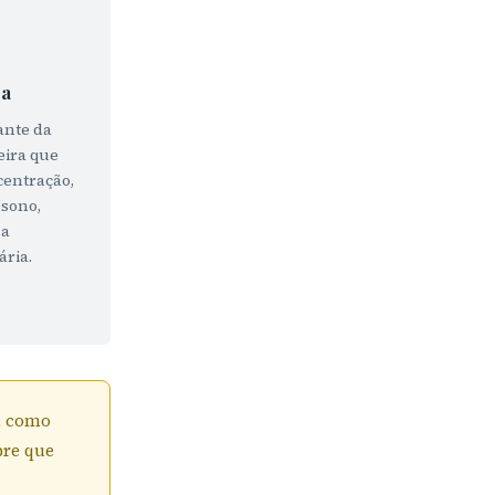
ca
tante da
eira que
centração,
 sono,
 a
ária.
, como
pre que