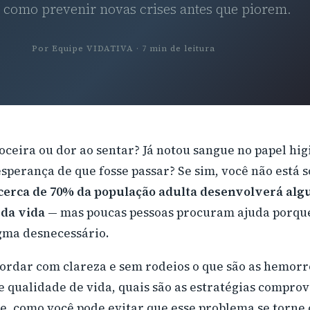
e como prevenir novas crises antes que piorem.
Por Equipe VIDATIVA · 7 min de leitura
oceira ou dor ao sentar? Já notou sangue no papel hig
sperança de que fosse passar? Se sim, você não está s
cerca de 70% da população adulta desenvolverá alg
 da vida
— mas poucas pessoas procuram ajuda porque
gma desnecessário.
bordar com clareza e sem rodeios o que são as hemor
e qualidade de vida, quais são as estratégias compro
te, como você pode evitar que esse problema se torne 