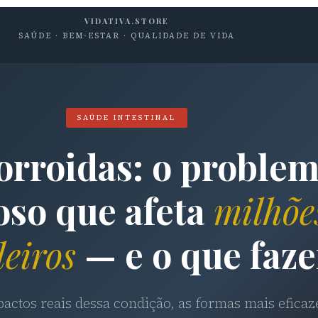
VIDATIVA.STORE
SAÚDE · BEM-ESTAR · QUALIDADE DE VIDA
SAÚDE INTESTINAL
rroidas: o proble
oso que afeta
milhõe
leiros
— e o que faze
actos reais dessa condição, as formas mais eficaz