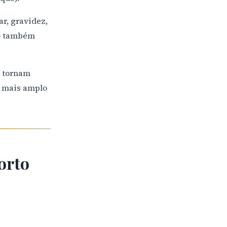
ar, gravidez,
to também
e tornam
o mais amplo
orto