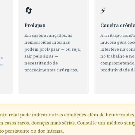
🔄
⚡
Prolapso
Coceira crôni
Em casos avançados, as
A irritação cons
hemorroidas internas
mucosa gera coc
podem prolapsar — ou seja,
interfere na con
sair pelo ânus —
no trabalho e no
na
necessitando de
comprometendo
do
procedimentos cirúrgicos.
produtividade di
to retal pode indicar outras condições além de hemorroidas
 em casos raros, doenças mais sérias. Consulte um médico sem
 persistente ou dor intensa.