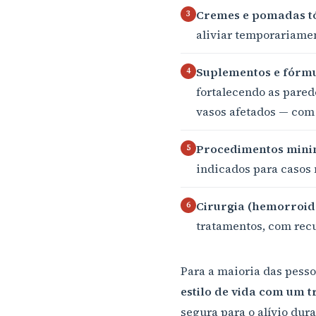
Cremes e pomadas tó
3
aliviar temporariamen
Suplementos e fórmul
4
fortalecendo as pared
vasos afetados — com
Procedimentos mini
5
indicados para casos 
Cirurgia (hemorroid
6
tratamentos, com recu
Para a maioria das pess
estilo de vida com um 
segura para o alívio dur