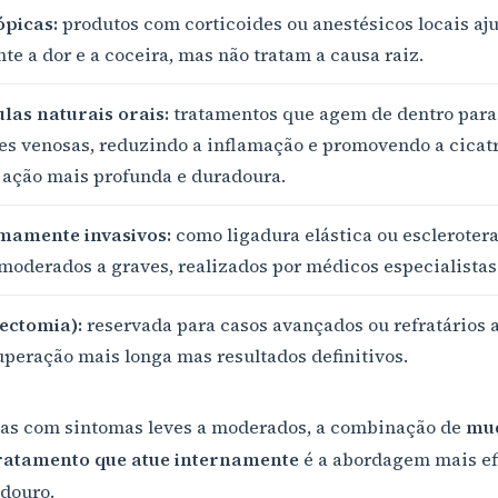
picas:
produtos com corticoides ou anestésicos locais aj
te a dor e a coceira, mas não tratam a causa raiz.
as naturais orais:
tratamentos que agem de dentro para 
es venosas, reduzindo a inflamação e promovendo a cicat
 ação mais profunda e duradoura.
mamente invasivos:
como ligadura elástica ou esclerotera
moderados a graves, realizados por médicos especialistas
ectomia):
reservada para casos avançados ou refratários a
peração mais longa mas resultados definitivos.
oas com sintomas leves a moderados, a combinação de
mu
tratamento que atue internamente
é a abordagem mais ef
adouro.