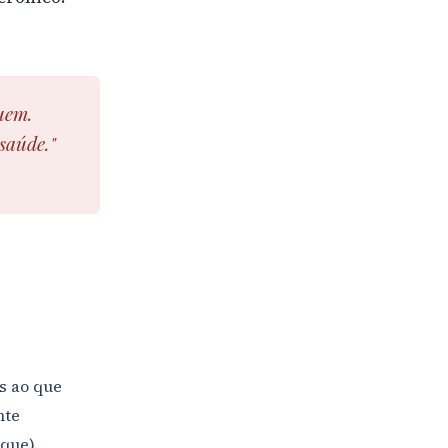
uem.
saúde."
es ao que
nte
que).