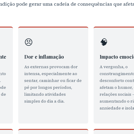
dição pode gerar uma cadeia de consequências que afeta
😣
🧠
nte
Dor e inflamação
Impacto emoci
As externas provocam dor
A vergonha, o
nto
intensa, especialmente ao
constrangimento
.
sentar, caminhar ou ficar de
desconforto con
ode
pé por longos períodos,
afetam o humor, 
 de
limitando atividades
relações sociais 
simples do dia a dia.
aumentando o ri
ansiedade e isol