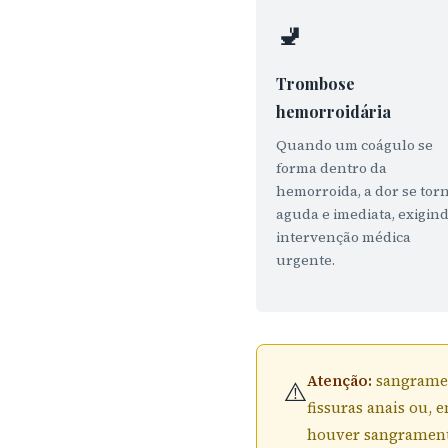
🚽
Trombose
hemorroidária
Quando um coágulo se
forma dentro da
hemorroida, a dor se tor
aguda e imediata, exigin
intervenção médica
urgente.
Atenção:
sangramen
⚠️
fissuras anais ou,
houver sangramento