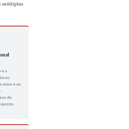
 múltiplas
onal
 e o
tínuo
o sono e as
—
sco de
amento.