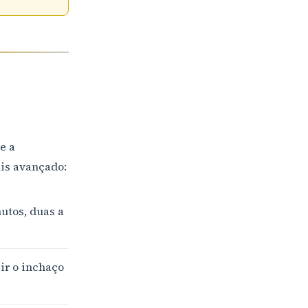
o
e a
ais avançado:
utos, duas a
ir o inchaço