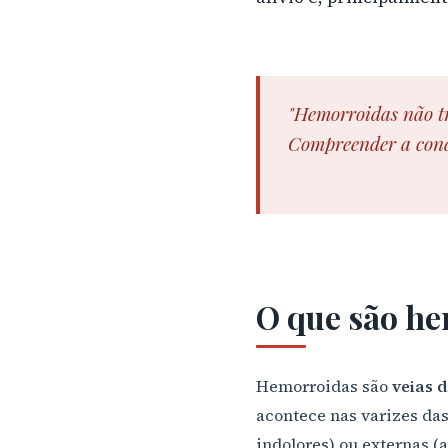
"Hemorroidas não t
Compreender a condi
O que são he
Hemorroidas são
veias 
acontece nas varizes das
indolores) ou externas (