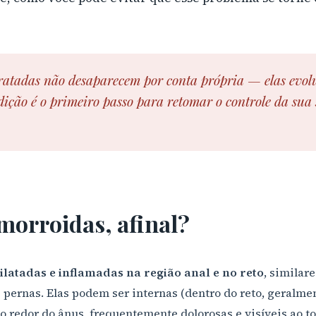
ratadas não desaparecem por conta própria — elas evol
ção é o primeiro passo para retomar o controle da sua 
morroidas, afinal?
dilatadas e inflamadas na região anal e no reto
, similar
 pernas. Elas podem ser internas (dentro do reto, geralme
ao redor do ânus, frequentemente dolorosas e visíveis ao to