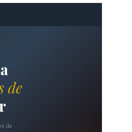
ma
s de
r
es de