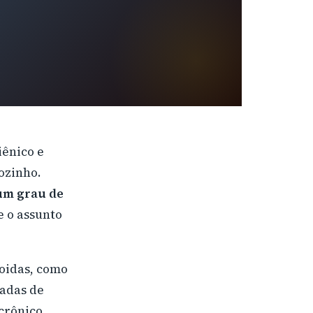
iênico e
ozinho.
um grau de
 o assunto
roidas, como
vadas de
crônico.